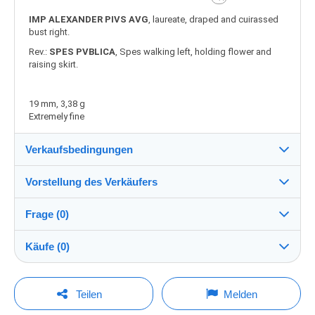
IMP ALEXANDER PIVS AVG
, laureate, draped and cuirassed
bust right.
Rev.:
SPES PVBLICA
, Spes walking left, holding flower and
raising skirt.
19 mm, 3,38 g
Extremely fine
Verkaufsbedingungen
Vorstellung des Verkäufers
Verkaufsbedingungen im Detail
Frage (0)
Versand
Marcantica
89%
(184x)
Versand nach Zahlung innerhalb von 1 Tagen
Käufe (0)
PRO
Shop
Direkte Übergabe:
Ja
Um eine Frage stellen zu können, müssen Sie
Letzte Aktualisierung: 14:43:47
Teilen
Melden
eingeloggt sein.
Nachname:
Garantie: