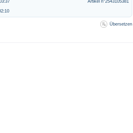
03:37
Artikel n°2543105381
02:10
Übersetzen