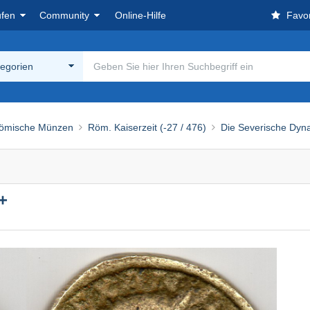
ufen
Community
Online-Hilfe
Favor
tegorien
ömische Münzen
Röm. Kaiserzeit (-27 / 476)
Die Severische Dyna
+