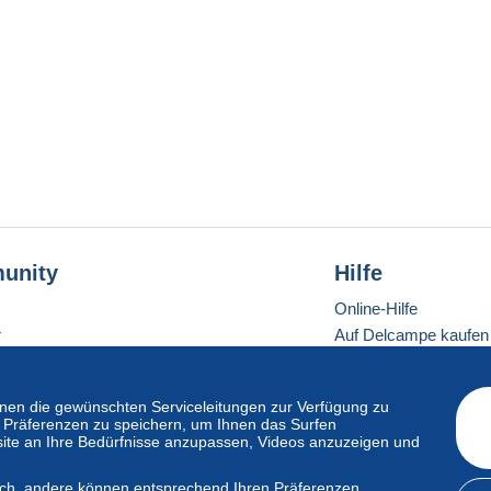
unity
Hilfe
Online-Hilfe
r
Auf Delcampe kaufen
Auf Delcampe verkau
Eine sichere Website
en die gewünschten Serviceleitungen zur Verfügung zu
hre Präferenzen zu speichern, um Ihnen das Surfen
ite an Ihre Bedürfnisse anzupassen, Videos anzuzeigen und
ndardmodus
lich, andere können entsprechend Ihren Präferenzen