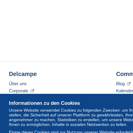
Delcampe
Comm
Über uns
Blog
Corporate
Kalende
Tarife
Forum
Informationen zu den Cookies
Nehmen Sie Kontakt mit uns auf
Videos
Unsere Website verwendet Cookies zu folgenden Zwecken: um Ihn
stellen, die Sicherheit auf unserer Plattform zu gewährleisten, I
angenehmer zu machen, Statistiken zu erstellen, um unsere Webs
Ihnen zu ermöglichen, Inhalte in sozialen Netzwerken zu teilen.
Deutsch
USD
America/Indiana/Vevay
Sta
Einige dieser Cookies sind zur Nutzung unserer Website erforder