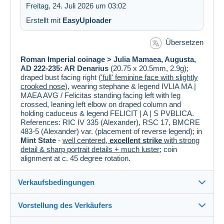
Freitag, 24. Juli 2026 um 03:02
Erstellt mit
EasyUploader
Übersetzen
Roman Imperial coinage > Julia Mamaea, Augusta,
AD 222-235: AR Denarius
(20.75 x 20.5mm, 2.9g);
draped bust facing right (
'full' feminine face with slightly
crooked nose
), wearing stephane & legend IVLIA MA |
MAEA AVG / Felicitas standing facing left with leg
crossed, leaning left elbow on draped column and
holding caduceus & legend FELICIT | A | S PVBLICA.
References: RIC IV 335 (Alexander), RSC 17, BMCRE
483-5 (Alexander) var. (placement of reverse legend); in
Mint State
-
well centered,
excellent strike
with strong
detail & sharp portrait details + much luster
; coin
alignment at c. 45 degree rotation.
Verkaufsbedingungen
Vorstellung des Verkäufers
Verkaufsbedingungen im Detail