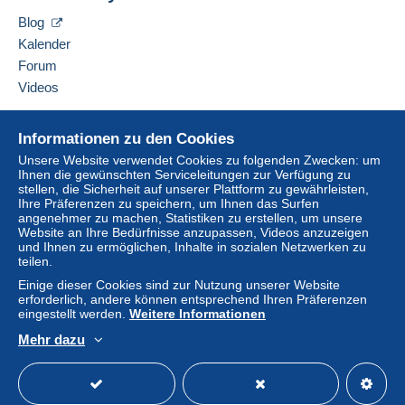
Verkäufer kontaktieren
Zahlung per:
en
en
Blog
Diesen Verkäufer zu meiner schwarzen Liste
hinzufügen
Kalender
Einschreiben (Standardformat/Kleinbrief)
(Sendungsverfolgung)
Forum
Videos
6,00 €
Hilfe
Informationen zu den Cookies
Zahlungsbedingungen:
Online-Hilfe
Unsere Website verwendet Cookies zu folgenden Zwecken: um
Alle Zahlungen werden über die Delcampe- Website
Ihnen die gewünschten Serviceleitungen zur Verfügung zu
Auf Delcampe kaufen
abgewickelt. Je nach den vom Verkäufer angebotenen
stellen, die Sicherheit auf unserer Plattform zu gewährleisten,
Auf Delcampe verkaufen
Ihre Präferenzen zu speichern, um Ihnen das Surfen
Zahlungsoptionen können Sie
PayPal
verwenden, eine
angenehmer zu machen, Statistiken zu erstellen, um unsere
Eine sichere Website
Kredit-/Debitkarte
hinzufügen oder eine
Überweisung
Website an Ihre Bedürfnisse anzupassen, Videos anzuzeigen
auf Ihr Guthaben
vornehmen. Es dürfen keine
und Ihnen zu ermöglichen, Inhalte in sozialen Netzwerken zu
teilen.
Zahlungen per Scheck oder Banküberweisung direkt auf
ein Bankkonto des Verkäufers getätigt werden.
Einige dieser Cookies sind zur Nutzung unserer Website
erforderlich, andere können entsprechend Ihren Präferenzen
Der Käufer nutzt die von Delcampe auf der Seite "
Meine
eingestellt werden.
Weitere Informationen
Käufe: Zu zahlen
" zur Verfügung stehenden
Mehr dazu
Zahlungsmethoden.
Deutsch
USD
Standardmodus
America
Eine Zahlung, die nicht über
das in die Website
integrierte Zahlungssystem erfolgt
wird dem Käufer