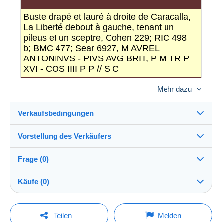
Buste drapé et lauré à droite de Caracalla,
La Liberté debout à gauche, tenant un
pileus et un sceptre, Cohen 229; RIC 498
b; BMC 477; Sear 6927, M AVREL
ANTONINVS - PIVS AVG BRIT, P M TR P
XVI - COS IIII P P // S C
Caractéristiques
Mehr dazu
Valeur faciale:
Sesterce
Verkaufsbedingungen
Année:
213
Qualité de la monnaie:
TB+
Vorstellung des Verkäufers
Atelier:
Rome
Versand nach:
Die Liste der Länder einsehen
Frage (0)
Métal:
Bronze
comptoirdesmonnaies
100%
(11752x)
Direkte Übergabe:
Diamètre:
22.65
Käufe (0)
Ja
PRO
Flan:
Flan bien centré, flan large
Shop
Versand:
Personnage principal:
Caracalla
Vorkasse
Um eine Frage stellen zu können, müssen Sie
Letzte Aktualisierung: 10:38:26
Teilen
Melden
Autre région antique:
Roman Empire