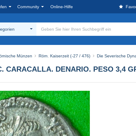
ufen
Community
Online-Hilfe
Favor
tegorien
ömische Münzen
Röm. Kaiserzeit (-27 / 476)
Die Severische Dyna
C. CARACALLA. DENARIO. PESO 3,4 G