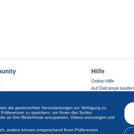
unity
Hilfe
Online-Hilfe
r
Auf Delcampe kaufen
Auf Delcampe verkau
Eine sichere Website
en die gewünschten Serviceleitungen zur Verfügung zu
hre Präferenzen zu speichern, um Ihnen das Surfen
ite an Ihre Bedürfnisse anzupassen, Videos anzuzeigen und
ndardmodus
lich, andere können entsprechend Ihren Präferenzen