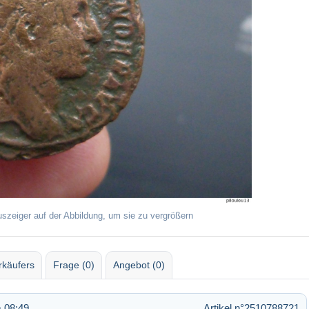
uszeiger auf der Abbildung, um sie zu vergrößern
rkäufers
Frage (0)
Angebot (0)
 08:49
Artikel n°2510788721