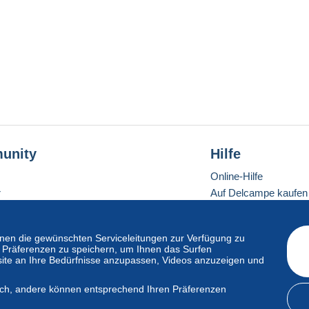
unity
Hilfe
Online-Hilfe
r
Auf Delcampe kaufen
Auf Delcampe verkau
Eine sichere Website
en die gewünschten Serviceleitungen zur Verfügung zu
hre Präferenzen zu speichern, um Ihnen das Surfen
ite an Ihre Bedürfnisse anzupassen, Videos anzuzeigen und
ndardmodus
lich, andere können entsprechend Ihren Präferenzen