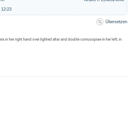
 12:23
Übersetzen
a in her right hand over lighted altar and double cornucopiae in her left; in