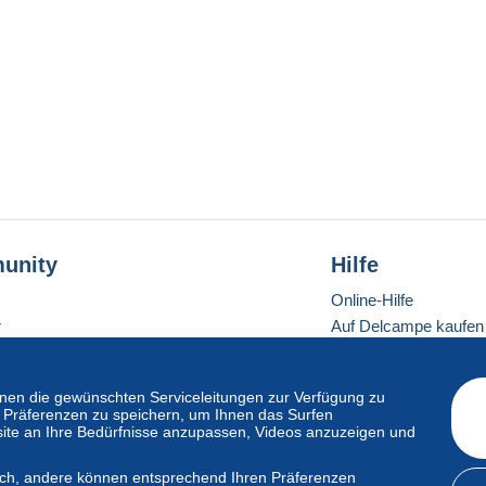
unity
Hilfe
Online-Hilfe
r
Auf Delcampe kaufen
Auf Delcampe verkau
Eine sichere Website
en die gewünschten Serviceleitungen zur Verfügung zu
hre Präferenzen zu speichern, um Ihnen das Surfen
ite an Ihre Bedürfnisse anzupassen, Videos anzuzeigen und
ndardmodus
lich, andere können entsprechend Ihren Präferenzen