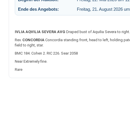
Ende des Angebots:
Freitag, 21. August 2026 um
IVLIA AQVILIA SEVERA AVG
Draped bust of Aquilia Severa to right.
Rev.
CONCORDIA
Concordia standing front, head to left, holding pater
field to right, star.
BMC 184. Cohen 2. RIC 226. Sear 2058
Near Extremely fine.
Rare