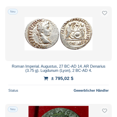
Nur ermäßigt
Kostenloser Versand
Neu
Zahlungsmethoden
PayPal
Banküberweisung
Visa
Mastercard
Bancontact
iDeal
Roman Imperial. Augustus, 27 BC-AD 14. AR Denarius
(3.75 g). Lugdunum (Lyon), 2 BC-AD 4.
Maestro
± 795,02 $
Gesamte Auswahl aufheben
Wohnsitz des Verkäufers
Status
Gewerblicher Händler
Weltweit
Neu