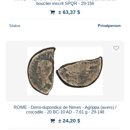
bouclier inscrit SPQR - 29-156
± 63,37 $
Status
Privatperson
ROME - Demi-dupondius de Nimes - Agrippa (avers) /
crocodile - 20 BC-10 AD - 7.61 g - 29-148
± 24,20 $