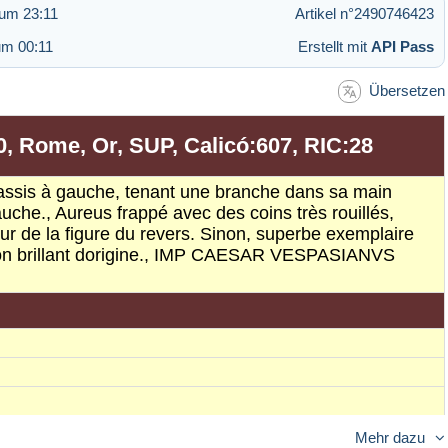
 um 23:11
Artikel n°2490746423
um 00:11
Erstellt mit
API Pass
Übersetzen
0, Rome, Or, SUP, Calicó:607, RIC:28
, assis à gauche, tenant une branche dans sa main
uche., Aureus frappé avec des coins très rouillés,
utour de la figure du revers. Sinon, superbe exemplaire
e son brillant dorigine., IMP CAESAR VESPASIANVS
Mehr dazu