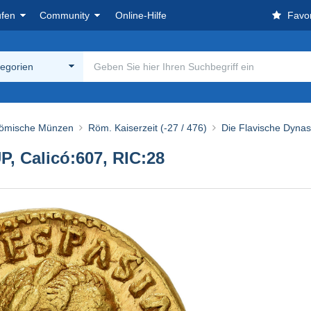
ufen
Community
Online-Hilfe
Favor
tegorien
ömische Münzen
Röm. Kaiserzeit (-27 / 476)
Die Flavische Dynast
P, Calicó:607, RIC:28