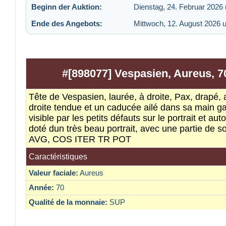
Beginn der Auktion:
Dienstag, 24. Februar 2026
Ende des Angebots:
Mittwoch, 12. August 2026 
#[898077] Vespasien, Aureus, 7
Tête de Vespasien, laurée, à droite, Pax, drapé
droite tendue et un caducée ailé dans sa main ga
visible par les petits défauts sur le portrait et a
doté dun très beau portrait, avec une partie d
AVG, COS ITER TR POT
Caractéristiques
Valeur faciale:
Aureus
Année:
70
Qualité de la monnaie:
SUP
Atelier:
Rome