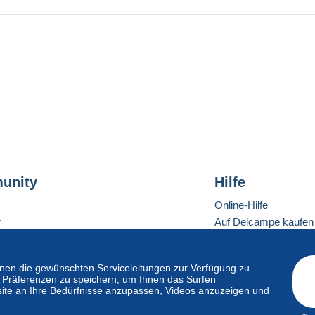
é, Monnaie agréable à loeil
té
ain (27 av. J.-C - 476 apr. J.-C)
unity
Hilfe
Online-Hilfe
r
Auf Delcampe kaufen
Auf Delcampe verkau
Eine sichere Website
en die gewünschten Serviceleitungen zur Verfügung zu
hre Präferenzen zu speichern, um Ihnen das Surfen
ite an Ihre Bedürfnisse anzupassen, Videos anzuzeigen und
ndardmodus