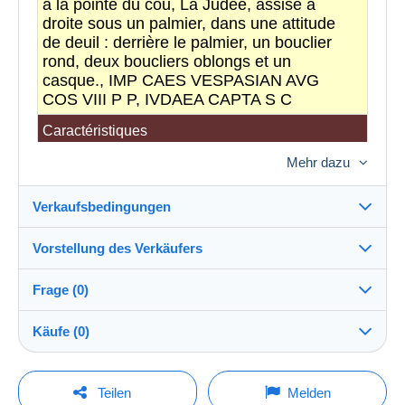
à la pointe du cou, La Judée, assise à
droite sous un palmier, dans une attitude
de deuil : derrière le palmier, un bouclier
rond, deux boucliers oblongs et un
casque., IMP CAES VESPASIAN AVG
COS VIII P P, IVDAEA CAPTA S C
Caractéristiques
Valeur faciale:
As
Mehr dazu
Année:
77-78
Verkaufsbedingungen
Qualité de la monnaie:
TB
Atelier:
Lugdunum
Vorstellung des Verkäufers
Métal:
Bronze
Versand nach:
Die Liste der Länder einsehen
Frage (0)
Diamètre:
27.8
comptoirdesmonnaies
100%
(11752x)
Direkte Übergabe:
Défaut de la monnaie:
corrosion, traces de vert de
Käufe (0)
gris
Ja
PRO
Shop
Personnage principal:
Vespasien
Versand:
Vorkasse
RIC:
1233
Um eine Frage stellen zu können, müssen Sie
Letzte Aktualisierung: 07:47:35
Teilen
Melden