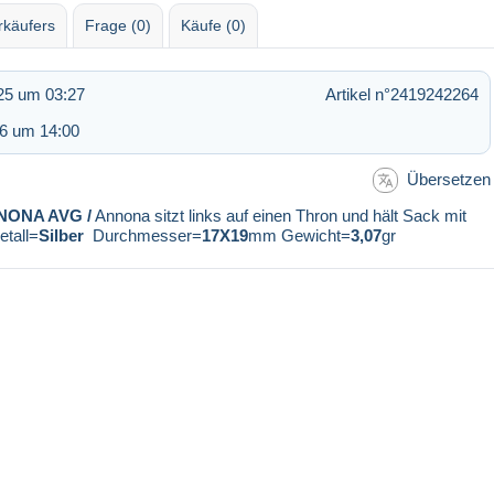
rkäufers
Frage (0)
Käufe (0)
25 um 03:27
Artikel n°2419242264
26 um 14:00
Übersetzen
NONA AVG /
Annona sitzt links auf einen Thron und hält Sack mit
etall=
Silber
Durchmesser=
17X19
mm Gewicht=
3,07
gr