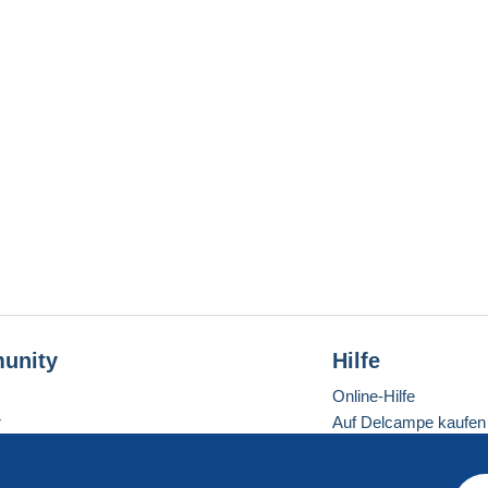
unity
Hilfe
Online-Hilfe
r
Auf Delcampe kaufen
Auf Delcampe verkau
Eine sichere Website