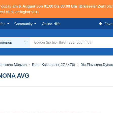
angopay
am 6. August von 01:00 bis 03:00 Uhr (Brüsseler Zeit)
plan
nd nicht verfügbar sein.
ufen
Community
Online-Hilfe
Favor
tegorien
ömische Münzen
Röm. Kaiserzeit (-27 / 476)
Die Flavische Dynast
NNONA AVG