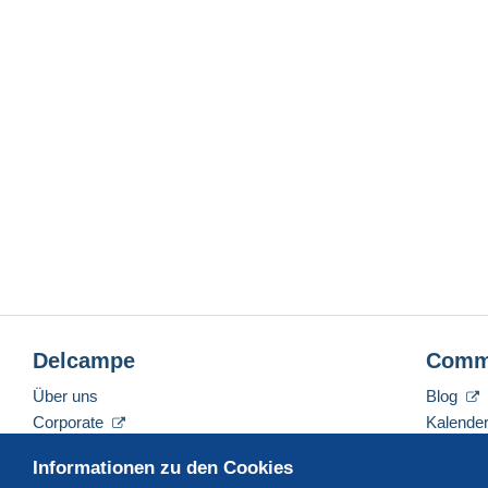
Delcampe
Comm
Über uns
Blog
Corporate
Kalende
Tarife
Forum
Informationen zu den Cookies
Nehmen Sie Kontakt mit uns auf
Videos