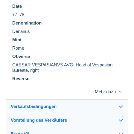
Date
77–78
Denomination
Denarius
Mint
Rome
Obverse
CAESAR VESPASIANVS AVG: Head of Vespasian,
laureate, right
Reverse
IMP XIX: Modius standing on three legs containing five
Mehr dazu
ears of corn upright and two hanging over the sides
Weight
2,66 g
Verkaufsbedingungen
Diameter
19 mm
Coin will be shipped from within the EU (Sweden)
Vorstellung des Verkäufers
Verkaufsbedingungen im Detail
Frage (0)