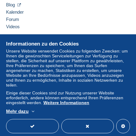
Grotestraat
Blog
Einschreiben (Großformat/Großbrief)
129
(Sendungsverfolgung)
Kalender
8421
De Haan
Forum
Um auf die Lieferinformationen
Belgien
Zahlung per:
zugreifen zu können, müssen Sie
Videos
Mitglied sein und sich einloggen.
Von 0,01 € bis 200,00 €
Diesen Verkäufer zu den Favoriten hinzufügen
Hilfe
Einlogg
Anmeld
Verkäufer kontaktieren
Informationen zu den Cookies
17,80 €
en
en
Diesen Verkäufer zu meiner schwarzen Liste
Online-Hilfe
Unsere Website verwendet Cookies zu folgenden Zwecken: um
hinzufügen
Von 200,01 € bis 500,00 €
Ihnen die gewünschten Serviceleitungen zur Verfügung zu
Auf Delcampe kaufen
stellen, die Sicherheit auf unserer Plattform zu gewährleisten,
20,00 €
Auf Delcampe verkaufen
Ihre Präferenzen zu speichern, um Ihnen das Surfen
angenehmer zu machen, Statistiken zu erstellen, um unsere
Eine sichere Website
Von 500,01 € bis 10.000,00 €
Website an Ihre Bedürfnisse anzupassen, Videos anzuzeigen
und Ihnen zu ermöglichen, Inhalte in sozialen Netzwerken zu
60,00 €
teilen.
Einige dieser Cookies sind zur Nutzung unserer Website
Ab 10.000,01 €
erforderlich, andere können entsprechend Ihren Präferenzen
100,00 €
eingestellt werden.
Weitere Informationen
Mehr dazu
Deutsch
USD
Standardmodus
America
Zahlungsbedingungen:
Alle Zahlungen werden über die Delcampe- Website
abgewickelt. Je nach den vom Verkäufer angebotenen