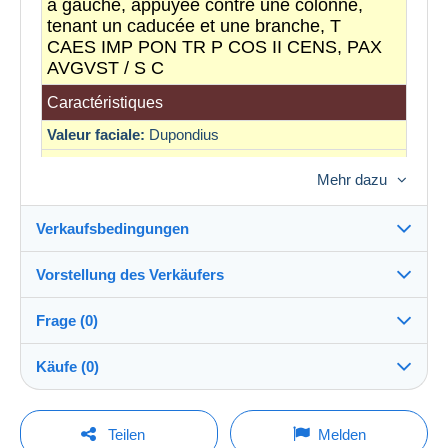
à gauche, appuyée contre une colonne,
tenant un caducée et une branche, T
CAES IMP PON TR P COS II CENS, PAX
AVGVST / S C
Caractéristiques
Valeur faciale:
Dupondius
Année:
73
Mehr dazu
Qualité de la monnaie:
TB+
Atelier:
Rome
Verkaufsbedingungen
Métal:
Bronze
Vorstellung des Verkäufers
Diamètre:
27.4
Versand nach:
Personnage principal:
Titus
Die Liste der Länder einsehen
Frage (0)
RIC:
616
comptoirdesmonnaies
100%
(11752x)
Direkte Übergabe:
Käufe (0)
Empire, royaume ou civilisation:
Rome antique,
Ja
PRO
empire romain (27 av. J.-C - 476 apr. J.-C)
Shop
Versand:
Vorkasse
Um eine Frage stellen zu können, müssen Sie
Letzte Aktualisierung: 11:25:59
Teilen
Melden