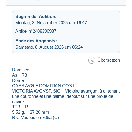
Beginn der Auktion:
Montag, 3. November 2025 um 16:47
Artikel n°2408396937
Ende des Angebots:
Samstag, 8. August 2026 um 06:24
Übersetzen
Domitien
As – 73
Rome
CAES AVG F DOMITIAN COS II.
VICTORIA AVGVST, S|C – Victoire avançant à d. tenant
une couronne et une palme, debout sur une proue de
navire.
TTB R
9.52 g. 27.20 mm
RIC Vespasien 706a (C)