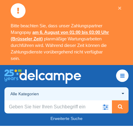
×
Bitte beachten Sie, dass unser Zahlungspartner
Mangopay
am 6. August von 01:00 bis 03:00 Uhr
(Brüsseler Zeit)
planmäßige Wartungsarbeiten
durchführen wird. Während dieser Zeit können die
Zahlungsdienste vorübergehend nicht verfügbar
sein.
Alle Kategorien
Erweiterte Suche