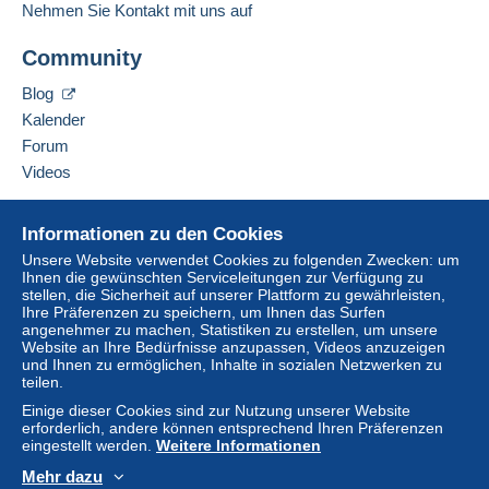
Der Käufer nutzt die von Delcampe auf der Seite
Nehmen Sie Kontakt mit uns auf
Adresse des Unternehmens:
"
Meine Käufe: Zu zahlen
" zur Verfügung stehenden
TOURS COLLECTIONS
Zahlungsmethoden.
Community
8 R DE CONSTANTINE
F-37000
TOURS
Eine Zahlung, die nicht über
das in die Website
Blog
Frankreich
integrierte Zahlungssystem erfolgt
wird dem
Kalender
Käufer vom Verkäufer erstattet. Ein nicht bezahlter
Forum
Kauf kann Konsequenzen für das Konto des
Diesen Verkäufer zu den Favoriten hinzufügen
Videos
Käufers nach sich ziehen.
Verkäufer kontaktieren
Diesen Verkäufer zu meiner schwarzen Liste
Sollten die Verkaufsbedingungen des Verkäufers
Hilfe
hinzufügen
Informationen zu den Cookies
Klauseln enthalten, die sich auf die Zahlung
Online-Hilfe
beziehen, sind diese Klauseln als nichtig zu
Unsere Website verwendet Cookies zu folgenden Zwecken: um
Ihnen die gewünschten Serviceleitungen zur Verfügung zu
Auf Delcampe kaufen
betrachten. Es gelten ausschließlich die
stellen, die Sicherheit auf unserer Plattform zu gewährleisten,
Zahlungsbedingungen der Delcampe-Website, wie
Auf Delcampe verkaufen
Ihre Präferenzen zu speichern, um Ihnen das Surfen
sie in den
Nutzungsbedingungen
definiert sind.
angenehmer zu machen, Statistiken zu erstellen, um unsere
Eine sichere Website
Website an Ihre Bedürfnisse anzupassen, Videos anzuzeigen
Käufe müssen, nachdem der Verkäufer die
und Ihnen zu ermöglichen, Inhalte in sozialen Netzwerken zu
teilen.
Endabrechnung geschickt hat, innerhalb von
14
Tagen
bezahlt werden.
Einige dieser Cookies sind zur Nutzung unserer Website
erforderlich, andere können entsprechend Ihren Präferenzen
Garantie:
eingestellt werden.
Weitere Informationen
Widerrufsrecht
|
Rücksendekosten gehen zu
Mehr dazu