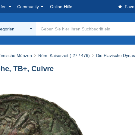
ufen
Community
Online-Hilfe
Favor
tegorien
ömische Münzen
Röm. Kaiserzeit (-27 / 476)
Die Flavische Dynast
che, TB+, Cuivre