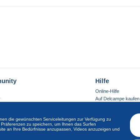
unity
Hilfe
Online-Hilfe
r
Auf Delcampe kaufen
Auf Delcampe verkau
Eine sichere Website
en die gewünschten Serviceleitungen zur Verfügung zu
hre Präferenzen zu speichern, um Ihnen das Surfen
ite an Ihre Bedürfnisse anzupassen, Videos anzuzeigen und
ndardmodus