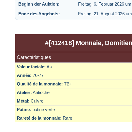
Beginn der Auktion:
Freitag, 6. Februar 2026 um
Ende des Angebots:
Freitag, 21. August 2026 um
#[412418] Monnaie, Domitien,
Caractéristiques
Valeur faciale:
As
Année:
76-77
Qualité de la monnaie:
TB+
Atelier:
Antioche
Métal:
Cuivre
Patine:
patine verte
Rareté de la monnaie:
Rare
Personnage principal:
Domitien