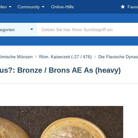
ufen
Community
Online-Hilfe
Favor
tegorien
ömische Münzen
Röm. Kaiserzeit (-27 / 476)
Die Flavische Dynast
s?: Bronze / Brons AE As (heavy)