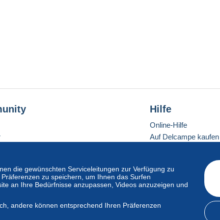
unity
Hilfe
Online-Hilfe
r
Auf Delcampe kaufen
Auf Delcampe verkau
Eine sichere Website
en die gewünschten Serviceleitungen zur Verfügung zu
hre Präferenzen zu speichern, um Ihnen das Surfen
ite an Ihre Bedürfnisse anzupassen, Videos anzuzeigen und
ndardmodus
lich, andere können entsprechend Ihren Präferenzen