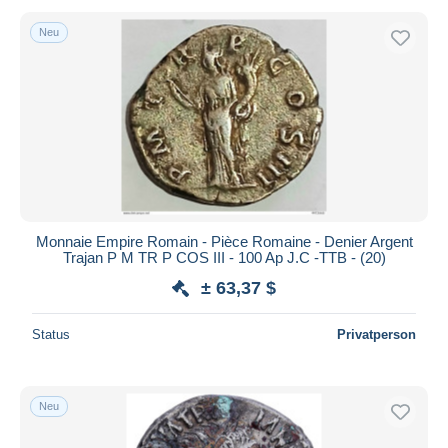
Neu
Monnaie Empire Romain - Pièce Romaine - Denier Argent
Trajan P M TR P COS III - 100 Ap J.C -TTB - (20)
± 63,37 $
Status
Privatperson
Neu