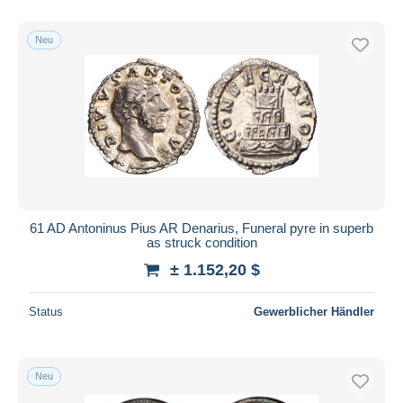
Nur ermäßigt
Kostenloser Versand
Neu
Zahlungsmethoden
PayPal
Banküberweisung
Visa
Mastercard
Bancontact
iDeal
61 AD Antoninus Pius AR Denarius, Funeral pyre in superb
as struck condition
Maestro
± 1.152,20 $
Gesamte Auswahl aufheben
Wohnsitz des Verkäufers
Status
Gewerblicher Händler
Weltweit
Neu