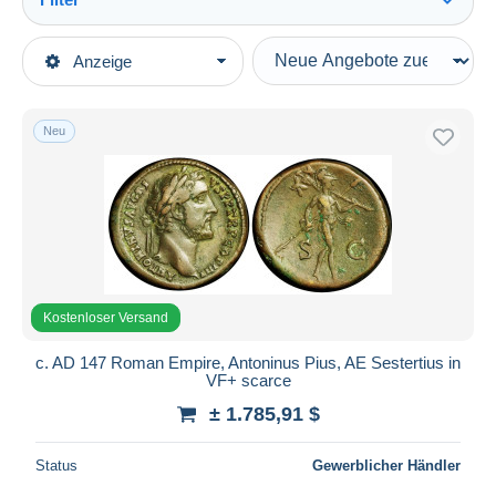
Alles sehen
Art der Verkäufe
Anzeige
Hauptkategorien
Laufende Angebote
Münzen & Banknoten
Festpreise
Münzen
Neu
Auktionen mit Geboten
Antike
Auktionen ohne Gebote
Römische Münzen
Auktionshäuser
Röm. Kaiserzeit (-27 / 476)
Verkauft
Die Antoninische Dynastie (96 / 192)
Dauer
Alle Laufzeiten
Kostenloser Versand
Neu seit
Tage(n)
c. AD 147 Roman Empire, Antoninus Pius, AE Sestertius in
VF+ scarce
Endet in
Stunde(n)
± 1.785,91 $
Preis
Status
Gewerblicher Händler
Von
bis
$
$