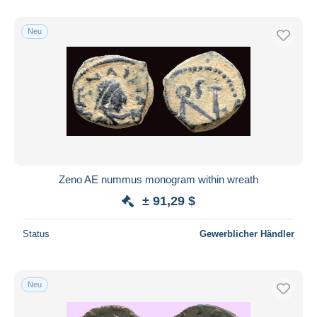
Nur ermäßigt
Kostenloser Versand
Neu
Zahlungsmethoden
PayPal
Banküberweisung
Visa
Mastercard
Bancontact
iDeal
Zeno AE nummus monogram within wreath
Maestro
± 91,29 $
Gesamte Auswahl aufheben
Status
Gewerblicher Händler
Wohnsitz des Verkäufers
Weltweit
Neu