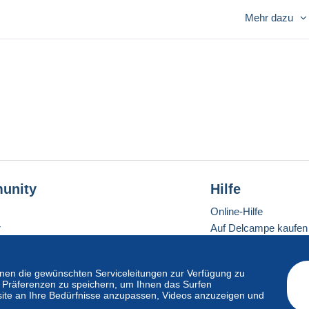
Mehr dazu
unity
Hilfe
Online-Hilfe
r
Auf Delcampe kaufen
Auf Delcampe verkau
Eine sichere Website
en die gewünschten Serviceleitungen zur Verfügung zu
hre Präferenzen zu speichern, um Ihnen das Surfen
ite an Ihre Bedürfnisse anzupassen, Videos anzuzeigen und