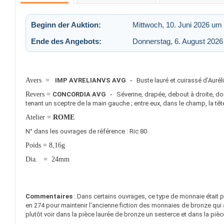
Beginn der Auktion:
Mittwoch, 10. Juni 2026 um
Ende des Angebots:
Donnerstag, 6. August 2026
Avers =
IMP AVRELIANVS AVG
-
Buste lauré et cuirassé d’Auréli
Revers =
CONCORDIA AVG
-
Séverine, drapée, debout à droite, don
tenant un sceptre de la main gauche ; entre eux, dans le champ, la tête
Atelier =
ROME
N° dans les ouvrages de référence : Ric 80
Poids = 8,16g
Dia. = 24mm
Commentaires
: Dans certains ouvrages, ce type de monnaie était
en 274 pour maintenir l'ancienne fiction des monnaies de bronze qui a
plutôt voir dans la pièce laurée de bronze un sesterce et dans la pièc