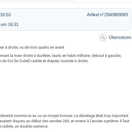
 16:53
Artikel n°2560869089
 um 16:31
Übersetzen
en à droite, vu de trois quarts en avant
nant la main droite à Aurélien, lauré, en habit militaire, debout à gauche,
 de Sol (le Soleil) radiée et drapée, tournée à droite.
 présenté comme un as ou un moyen bronze. Le décalage était trop important
vaient disparu au début des années 260, et revenir à l'ancien système. Il faut
e radiée, un double sesterce.