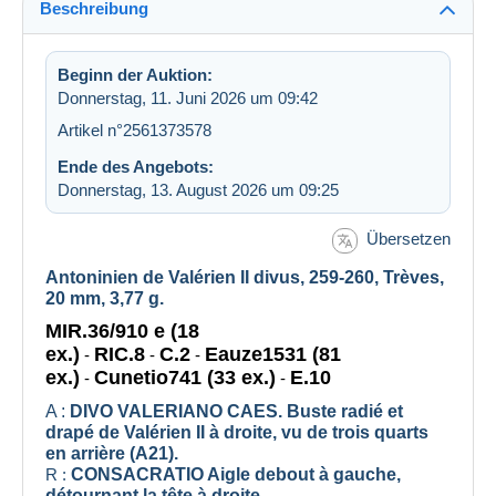
Beschreibung
Beginn der Auktion:
Donnerstag, 11. Juni 2026 um 09:42
Artikel n°2561373578
Ende des Angebots:
Donnerstag, 13. August 2026 um 09:25
Übersetzen
Antoninien de Valérien II divus, 259-260, Trèves,
20 mm,
3,77 g.
MIR.36/910 e (18
ex.)
RIC.8
C.2
Eauze1531 (81
-
-
-
ex.)
Cunetio741 (33 ex.)
E.10
4
-
-
A :
DIVO VALERIANO CAES. Buste radié et
drapé de Valérien II à droite, vu de trois quarts
en arrière (A21).
R :
CONSACRATIO Aigle debout à gauche,
détournant la tête à droite.