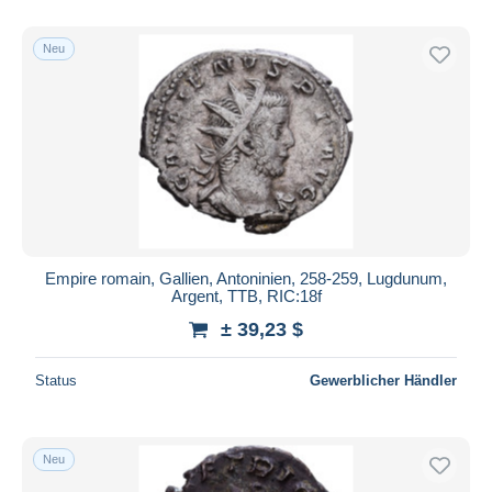
Nur ermäßigt
Kostenloser Versand
Neu
Zahlungsmethoden
PayPal
Banküberweisung
Visa
Mastercard
Bancontact
iDeal
Empire romain, Gallien, Antoninien, 258-259, Lugdunum,
Argent, TTB, RIC:18f
Maestro
± 39,23 $
Gesamte Auswahl aufheben
Wohnsitz des Verkäufers
Status
Gewerblicher Händler
Weltweit
Neu