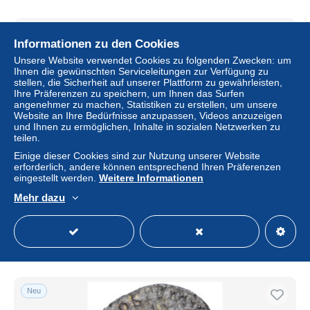
Neu
Informationen zu den Cookies
Unsere Website verwendet Cookies zu folgenden Zwecken: um
Ihnen die gewünschten Serviceleitungen zur Verfügung zu
stellen, die Sicherheit auf unserer Plattform zu gewährleisten,
Ihre Präferenzen zu speichern, um Ihnen das Surfen
angenehmer zu machen, Statistiken zu erstellen, um unsere
Website an Ihre Bedürfnisse anzupassen, Videos anzuzeigen
und Ihnen zu ermöglichen, Inhalte in sozialen Netzwerken zu
teilen.
Einige dieser Cookies sind zur Nutzung unserer Website
erforderlich, andere können entsprechend Ihren Präferenzen
Empire romain, Postume, Antoninien, 260-269, Lugdunum,
eingestellt werden.
Weitere Informationen
Billon, TTB, RIC:75
Mehr dazu
± 56,98 $
Status
Gewerblicher Händler
Neu