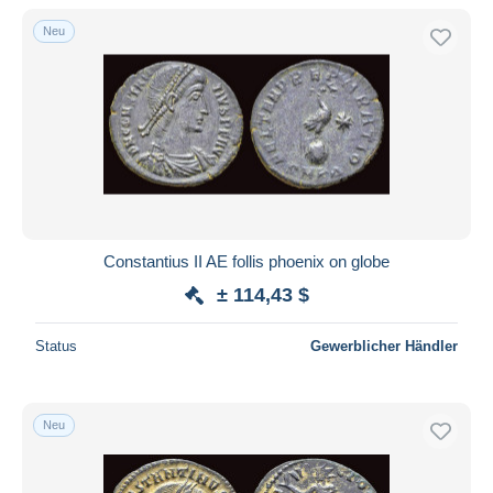
Nur ermäßigt
Neu
Kostenloser Versand
Zahlungsmethoden
PayPal
Banküberweisung
Visa
Mastercard
Bancontact
Constantius II AE follis phoenix on globe
iDeal
± 114,43 $
Maestro
Gesamte Auswahl aufheben
Status
Gewerblicher Händler
Wohnsitz des Verkäufers
Weltweit
Neu