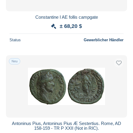
Constantine I AE follis campgate
± 68,20 $
Status
Gewerblicher Händler
Neu
Antoninus Pius, Antoninus Pius Æ Sestertius. Rome, AD
158-159 - TR P XXII (Not in RIC).