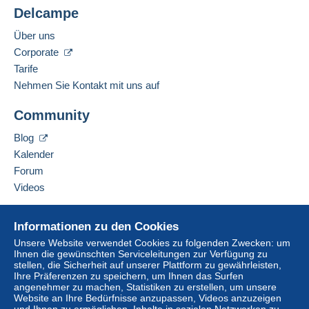
Delcampe
Über uns
Corporate
Tarife
Nehmen Sie Kontakt mit uns auf
Community
Blog
Kalender
Forum
Videos
Hilfe
Informationen zu den Cookies
Online-Hilfe
Unsere Website verwendet Cookies zu folgenden Zwecken: um
Ihnen die gewünschten Serviceleitungen zur Verfügung zu
Auf Delcampe kaufen
stellen, die Sicherheit auf unserer Plattform zu gewährleisten,
Auf Delcampe verkaufen
Ihre Präferenzen zu speichern, um Ihnen das Surfen
angenehmer zu machen, Statistiken zu erstellen, um unsere
Eine sichere Website
Website an Ihre Bedürfnisse anzupassen, Videos anzuzeigen