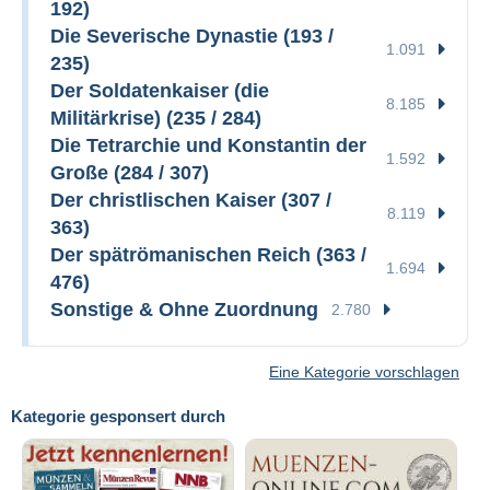
192)
Die Severische Dynastie (193 /
1.091
235)
Der Soldatenkaiser (die
8.185
Militärkrise) (235 / 284)
Die Tetrarchie und Konstantin der
1.592
Große (284 / 307)
Der christlischen Kaiser (307 /
8.119
363)
Der spätrömanischen Reich (363 /
1.694
476)
Sonstige & Ohne Zuordnung
2.780
Eine Kategorie vorschlagen
Kategorie gesponsert durch