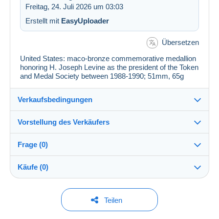
Freitag, 24. Juli 2026 um 03:03
Erstellt mit
EasyUploader
Übersetzen
United States: maco-bronze commemorative medallion
honoring H. Joseph Levine as the president of the Token
and Medal Society between 1988-1990; 51mm, 65g
Verkaufsbedingungen
Vorstellung des Verkäufers
Verkaufsbedingungen im Detail
Frage (0)
Versand
JerusalemStamps
--%
(2x)
Account
Versand nach Zahlung innerhalb von 14 Tagen
geschlossen
Käufe (0)
Garantie:
Shop
Widerrufsrecht
|
Rücksendekosten gehen zu Lasten
Um eine Frage stellen zu können, müssen Sie
Letzte Aktualisierung: 03:47:44
Teilen
des Käufers.
eingeloggt sein.
Alle Angaben zu Fristen bezüglich der Rücksendung
Mitglied seit: