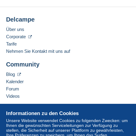
Delcampe
Über uns
Corporate
Tarife
Nehmen Sie Kontakt mit uns auf
Community
Blog
Kalender
Forum
Videos
Hilfe
Informationen zu den Cookies
Online-Hilfe
Unsere Website verwendet Cookies zu folgenden Zwecken: um
Ihnen die gewünschten Serviceleitungen zur Verfügung zu
Auf Delcampe kaufen
stellen, die Sicherheit auf unserer Plattform zu gewährleisten,
Auf Delcampe verkaufen
Ihre Präferenzen zu speichern, um Ihnen das Surfen