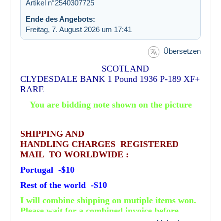
Artikel n°2540307725
Ende des Angebots:
Freitag, 7. August 2026 um 17:41
Übersetzen
SCOTLAND
CLYDESDALE BANK 1 Pound 1936 P-189 XF+
RARE
You are bidding note shown on the picture
SHIPPING AND
HANDLING CHARGES REGISTERED
MAIL TO WORLDWIDE :
Portugal -$10
Rest of the world -$10
I will combine shipping on mutiple items won.
Please wait for a combined invoice before
sending payment .