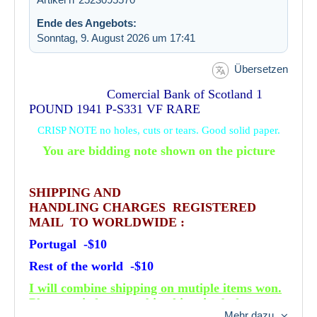
Ende des Angebots:
Sonntag, 9. August 2026 um 17:41
Übersetzen
Comercial Bank of Scotland 1
POUND 1941 P-S331 VF RARE
CRISP NOTE no holes, cuts or tears. Good solid paper.
You are bidding note shown on the picture
SHIPPING AND
HANDLING CHARGES REGISTERED
MAIL TO WORLDWIDE :
Portugal -$10
Rest of the world -$10
I will combine shipping on mutiple items won.
Please wait for a combined invoice before
Mehr dazu