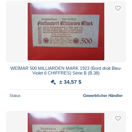
Kostenloser Versand
Zahlungsmethoden
PayPal
Banküberweisung
Visa
Mastercard
Bancontact
iDeal
WEIMAR 500 MILLIARDEN MARK 1923 (Bord droit Bleu-
Violet 6 CHIFFRES) Série B (B.38)
Maestro
± 34,57 $
Gesamte Auswahl aufheben
Wohnsitz des Verkäufers
Status
Gewerblicher Händler
Weltweit