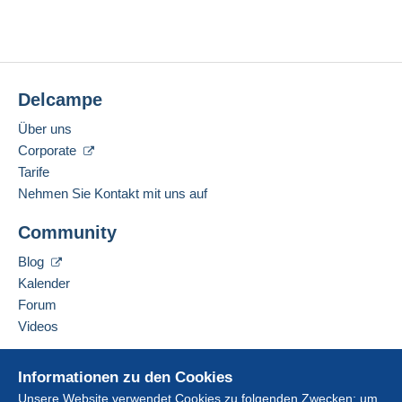
Delcampe
Über uns
Corporate
Tarife
Nehmen Sie Kontakt mit uns auf
Community
Blog
Kalender
Forum
Videos
Hilfe
Informationen zu den Cookies
Online-Hilfe
Unsere Website verwendet Cookies zu folgenden Zwecken: um