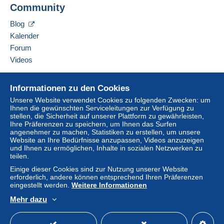
Community
Verkäufer kontaktieren
Brief (Standardformat/Kleinbrief)
Diesen Verkäufer zu meiner schwarzen Liste
Blog
hinzufügen
1,10 €
Kalender
Einschreiben (Standarformat/Kleinbrief) +
Forum
Versicherung (oder Sendungsverfolgung)
Videos
3,75 €
Hilfe
Informationen zu den Cookies
Online-Hilfe
Unsere Website verwendet Cookies zu folgenden Zwecken: um
Zahlungsbedingungen:
Ihnen die gewünschten Serviceleitungen zur Verfügung zu
Auf Delcampe kaufen
Alle Zahlungen werden über die Delcampe- Website
stellen, die Sicherheit auf unserer Plattform zu gewährleisten,
Auf Delcampe verkaufen
abgewickelt. Je nach den vom Verkäufer angebotenen
Ihre Präferenzen zu speichern, um Ihnen das Surfen
angenehmer zu machen, Statistiken zu erstellen, um unsere
Zahlungsoptionen können Sie
PayPal
verwenden, eine
Eine sichere Website
Website an Ihre Bedürfnisse anzupassen, Videos anzuzeigen
Kredit-/Debitkarte
hinzufügen oder eine
Überweisung
und Ihnen zu ermöglichen, Inhalte in sozialen Netzwerken zu
auf Ihr Guthaben
vornehmen. Es dürfen keine
teilen.
Zahlungen per Scheck oder Banküberweisung direkt auf
Einige dieser Cookies sind zur Nutzung unserer Website
ein Bankkonto des Verkäufers getätigt werden.
erforderlich, andere können entsprechend Ihren Präferenzen
eingestellt werden.
Weitere Informationen
Der Käufer nutzt die von Delcampe auf der Seite "
Meine
Mehr dazu
Käufe: Zu zahlen
" zur Verfügung stehenden
Deutsch
USD
Standardmodus
America
Zahlungsmethoden.