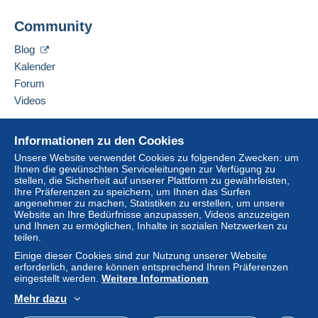
Zahlung per:
Diesen Verkäufer zu den Favoriten hinzufügen
Community
Verkäufer kontaktieren
Brief (Standardformat/Kleinbrief)
Diesen Verkäufer zu meiner schwarzen Liste
Blog
hinzufügen
1,10 €
Kalender
Einschreiben (Standarformat/Kleinbrief) +
Forum
Versicherung (oder Sendungsverfolgung)
Videos
3,75 €
Hilfe
Informationen zu den Cookies
Online-Hilfe
Unsere Website verwendet Cookies zu folgenden Zwecken: um
Zahlungsbedingungen:
Ihnen die gewünschten Serviceleitungen zur Verfügung zu
Auf Delcampe kaufen
Alle Zahlungen werden über die Delcampe- Website
stellen, die Sicherheit auf unserer Plattform zu gewährleisten,
Auf Delcampe verkaufen
abgewickelt. Je nach den vom Verkäufer angebotenen
Ihre Präferenzen zu speichern, um Ihnen das Surfen
angenehmer zu machen, Statistiken zu erstellen, um unsere
Zahlungsoptionen können Sie
PayPal
verwenden, eine
Eine sichere Website
Website an Ihre Bedürfnisse anzupassen, Videos anzuzeigen
Kredit-/Debitkarte
hinzufügen oder eine
Überweisung
und Ihnen zu ermöglichen, Inhalte in sozialen Netzwerken zu
auf Ihr Guthaben
vornehmen. Es dürfen keine
teilen.
Zahlungen per Scheck oder Banküberweisung direkt auf
Einige dieser Cookies sind zur Nutzung unserer Website
ein Bankkonto des Verkäufers getätigt werden.
erforderlich, andere können entsprechend Ihren Präferenzen
eingestellt werden.
Weitere Informationen
Der Käufer nutzt die von Delcampe auf der Seite "
Meine
Mehr dazu
Käufe: Zu zahlen
" zur Verfügung stehenden
Deutsch
USD
Standardmodus
America
Zahlungsmethoden.