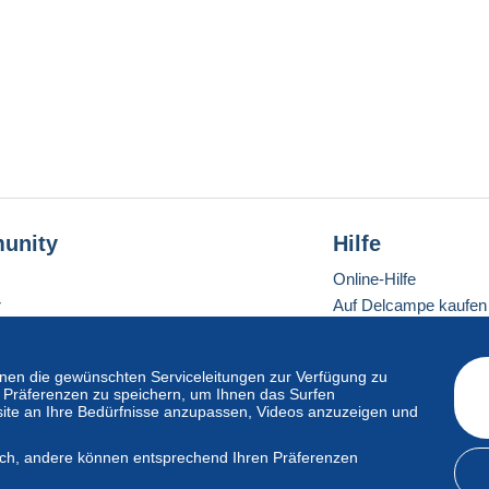
unity
Hilfe
Online-Hilfe
r
Auf Delcampe kaufen
Auf Delcampe verkau
Eine sichere Website
en die gewünschten Serviceleitungen zur Verfügung zu
hre Präferenzen zu speichern, um Ihnen das Surfen
ite an Ihre Bedürfnisse anzupassen, Videos anzuzeigen und
ndardmodus
lich, andere können entsprechend Ihren Präferenzen