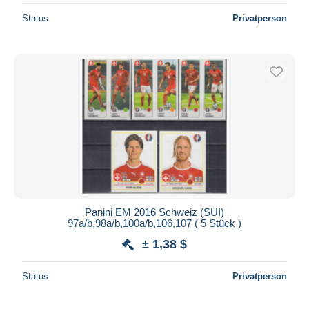
Status
Privatperson
Panini EM 2016 Schweiz (SUI)
97a/b,98a/b,100a/b,106,107 ( 5 Stück )
± 1,38 $
Status
Privatperson