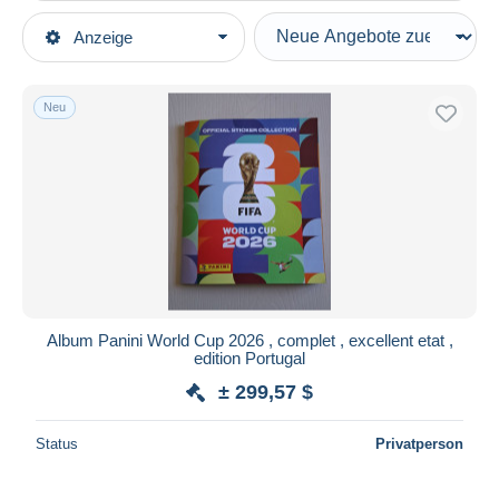
Art der Verkäufe
Anzeige
Hauptkategorien
Laufende Angebote
Moderne Karten zum Sammeln
Festpreise
Sammelbilder, Sticker
Neu
Auktionen mit Geboten
Panini
Auktionen ohne Gebote
Auktionshäuser
Deutsche Ausgabe
Verkauft
Dauer
Alle Laufzeiten
Neu seit
Tage(n)
Album Panini World Cup 2026 , complet , excellent etat ,
edition Portugal
Endet in
Stunde(n)
± 299,57 $
Preis
Status
Privatperson
Von
bis
$
$
Nur ermäßigt