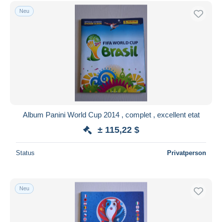
Kostenloser Versand
Neu
Zahlungsmethoden
PayPal
Banküberweisung
Visa
Mastercard
Bancontact
iDeal
Album Panini World Cup 2014 , complet , excellent etat
Maestro
± 115,22 $
Gesamte Auswahl aufheben
Status
Privatperson
Wohnsitz des Verkäufers
Weltweit
Neu