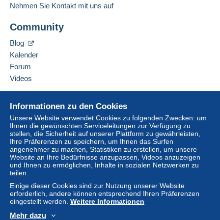
4,50 €
Nehmen Sie Kontakt mit uns auf
Diesen Verkäufer zu den Favoriten hinzufügen
Normales Postpaket
Community
Verkäufer kontaktieren
Diesen Verkäufer zu meiner schwarzen Liste
5,30 €
Blog
hinzufügen
Kalender
Forum
Zahlungsbedingungen:
Videos
Alle Zahlungen erfolgen per
Kredit-/Debitkarte
oder
anhand einer Überweisung auf Ihr Guthaben. Es dürfen
Hilfe
keine Zahlungen per Scheck oder Banküberweisung
Informationen zu den Cookies
direkt auf eine Bankkonto des Verkäufers erfolgen.
Online-Hilfe
Unsere Website verwendet Cookies zu folgenden Zwecken: um
Ihnen die gewünschten Serviceleitungen zur Verfügung zu
Der Käufer nutzt die von Delcampe auf der Seite "
Meine
Auf Delcampe kaufen
stellen, die Sicherheit auf unserer Plattform zu gewährleisten,
Käufe: Zu zahlen
" zur Verfügung stehenden
Auf Delcampe verkaufen
Ihre Präferenzen zu speichern, um Ihnen das Surfen
Zahlungsmethoden.
angenehmer zu machen, Statistiken zu erstellen, um unsere
Eine sichere Website
Website an Ihre Bedürfnisse anzupassen, Videos anzuzeigen
Eine Zahlung, die nicht per
Kredit-/Debitkarte
oder
und Ihnen zu ermöglichen, Inhalte in sozialen Netzwerken zu
Überweisung auf Ihr Guthaben erfolgt, wird vom
teilen.
Verkäufer an den Käufer zurückerstattet. Nicht bezahlte
Einige dieser Cookies sind zur Nutzung unserer Website
Käufe können Konsequenzen für das Konto des Käufers
erforderlich, andere können entsprechend Ihren Präferenzen
eingestellt werden.
Weitere Informationen
nach sich ziehen.
Mehr dazu
Sollten die Verkaufsbedingungen des Verkäufers