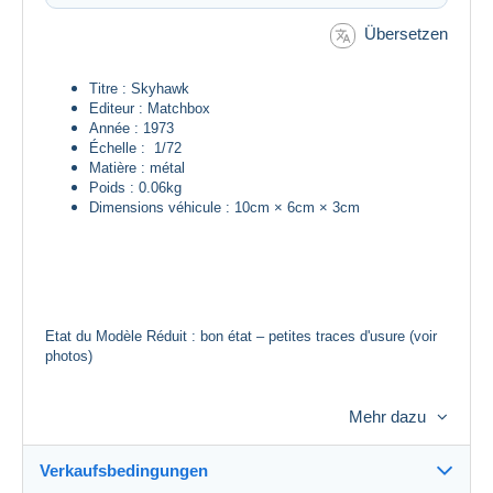
Übersetzen
Titre : Skyhawk
Editeur : Matchbox
Année : 1973
Échelle : 1/72
Matière : métal
Poids : 0.06kg
Dimensions véhicule : 10cm × 6cm × 3cm
Etat du Modèle Réduit : bon état – petites traces d'usure (voir
photos)
Mehr dazu
Verkaufsbedingungen
ATTENTION ATTENTION : l'avion est vendu tel que présenté –