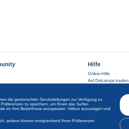
unity
Hilfe
Online-Hilfe
r
Auf Delcampe kaufen
Auf Delcampe verkau
Eine sichere Website
en die gewünschten Serviceleitungen zur Verfügung zu
hre Präferenzen zu speichern, um Ihnen das Surfen
ite an Ihre Bedürfnisse anzupassen, Videos anzuzeigen und
ndardmodus
lich, andere können entsprechend Ihren Präferenzen