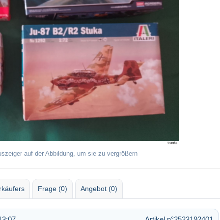
uszeiger auf der Abbildung, um sie zu vergrößern
rkäufers
Frage (0)
Angebot (0)
13:07
Artikel n°2523192401