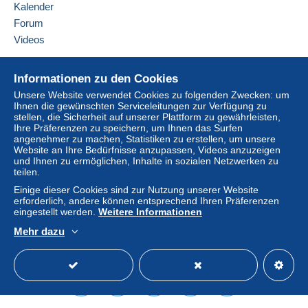
90138
PALERMO
Mitglied sein und sich einloggen.
Diese Zone enthält
ein Land
.
Kalender
Italien
Forum
Versandoption
Einlogg
Anmeld
Videos
en
en
Diesen Verkäufer zu den Favoriten hinzufügen
Zahlung per:
Verkäufer kontaktieren
Hilfe
Diesen Verkäufer zu meiner schwarzen Liste
Informationen zu den Cookies
Einschreiben (Standardformat/Kleinbrief)
hinzufügen
Online-Hilfe
Unsere Website verwendet Cookies zu folgenden Zwecken: um
(Sendungsverfolgung)
Ihnen die gewünschten Serviceleitungen zur Verfügung zu
Auf Delcampe kaufen
5,00 €
stellen, die Sicherheit auf unserer Plattform zu gewährleisten,
Auf Delcampe verkaufen
Ihre Präferenzen zu speichern, um Ihnen das Surfen
angenehmer zu machen, Statistiken zu erstellen, um unsere
Eine sichere Website
Website an Ihre Bedürfnisse anzupassen, Videos anzuzeigen
und Ihnen zu ermöglichen, Inhalte in sozialen Netzwerken zu
Zahlungsbedingungen:
teilen.
Alle Zahlungen werden über die Delcampe- Website
Einige dieser Cookies sind zur Nutzung unserer Website
abgewickelt. Je nach den vom Verkäufer angebotenen
erforderlich, andere können entsprechend Ihren Präferenzen
Zahlungsoptionen können Sie
PayPal
verwenden, eine
eingestellt werden.
Weitere Informationen
Kredit-/Debitkarte
hinzufügen oder eine
Überweisung
Mehr dazu
auf Ihr Guthaben
vornehmen. Es dürfen keine
Deutsch
USD
Standardmodus
America
Zahlungen per Scheck oder Banküberweisung direkt auf
ein Bankkonto des Verkäufers getätigt werden.
Der Käufer nutzt die von Delcampe auf der Seite "
Meine
Käufe: Zu zahlen
" zur Verfügung stehenden