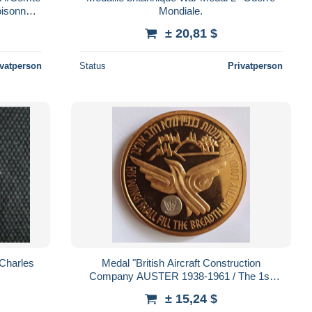
oisonné
Mondiale.
ED221
± 20,81 $
ivatperson
Status
Privatperson
 Charles
Medal "British Aircraft Construction
Company AUSTER 1938-1961 / The 1st
aircraft of the ISRAEL Military Forces 1948"
± 15,24 $