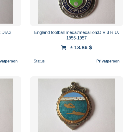
:Div.2
England football medal/medallion:DIV 3 R.U.
1956-1957
± 13,86 $
ivatperson
Status
Privatperson