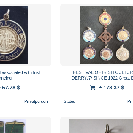
FESTIVAL OF IRISH CULTUR
ancing.
DERRY/7/ SINCE 1922 Great Br
AWARDS - BRONZE, SILVER, 
± 57,78 $
± 173,37 $
Privatperson
Status
Pr