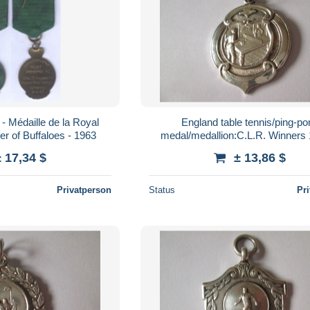
- Médaille de la Royal
England table tennis/ping-po
er of Buffaloes - 1963
medal/medallion:C.L.R. Winners
± 17,34 $
± 13,86 $
Privatperson
Status
Pr