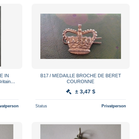
E IN
B17 / MEDAILLE BROCHE DE BERET
itain
COURONNE
GOLD.
± 3,47 $
ivatperson
Status
Privatperson