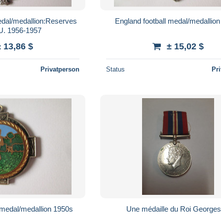
edal/medallion:Reserves
England football medal/medallio
. 1956-1957
± 13,86 $
± 15,02 $
Privatperson
Status
Pr
 medal/medallion 1950s
Une médaille du Roi Georges