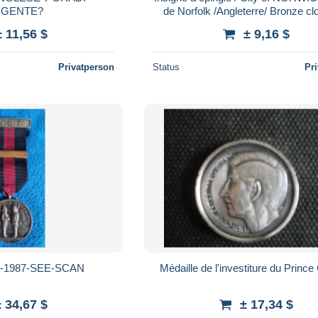
GENTE?
de Norfolk /Angleterre/ Bronze cl
émaillé/ Vers 1990 ? M
± 11,56 $
± 9,16 $
Privatperson
Status
Pr
-1987-SEE-SCAN
Médaille de l'investiture du Prince
± 34,67 $
± 17,34 $