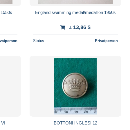
n 1950s
England swimming medal/medallion 1950s
± 13,86 $
ivatperson
Status
Privatperson
 VI
BOTTONI INGLESI 12