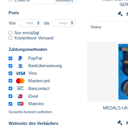
Stunde(n)
SER
Preis
Von
bis
$
$
Status
Nur ermäßigt
Kostenloser Versand
Zahlungsmethoden
PayPal
Banküberweisung
Visa
Mastercard
Bancontact
iDeal
Maestro
MEDALS-UK
Gesamte Auswahl aufheben
Wohnsitz des Verkäufers