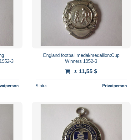
ng
England football medal/medallion:Cup
 1952-3
Winners 1952-3
± 11,55 $
ivatperson
Status
Privatperson