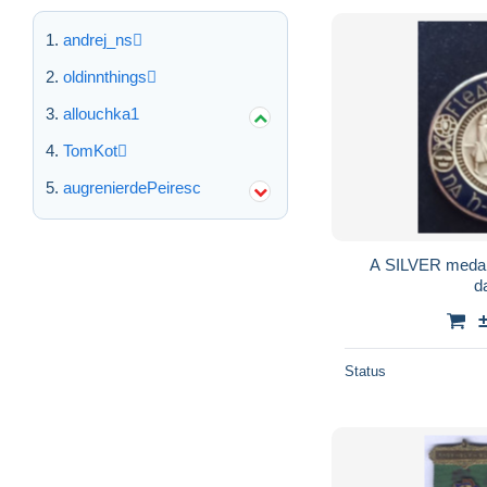
andrej_ns
oldinnthings
allouchka1
TomKot
augrenierdePeiresc
A SILVER medal associated with Irish
d
Status