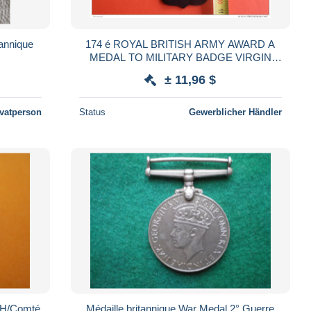
tannique
174 é ROYAL BRITISH ARMY AWARD A
MEDAL TO MILITARY BADGE VIRGIN
MÉDAILLE INSIGNE MILITAIRE PUCELLE
± 11,96 $
ivatperson
Status
Gewerblicher Händler
ICH/Comté
Médaille britannique War Medal 2° Guerre