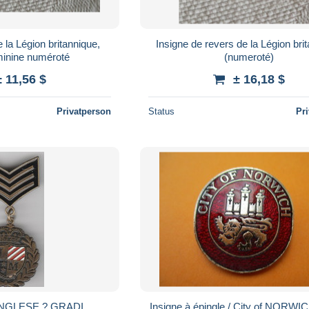
 la Légion britannique,
Insigne de revers de la Légion bri
section féminine numéroté
(numeroté)
± 11,56 $
± 16,18 $
Privatperson
Status
Pr
NGLESE ? GRADI
Insigne à épingle / City of NORW