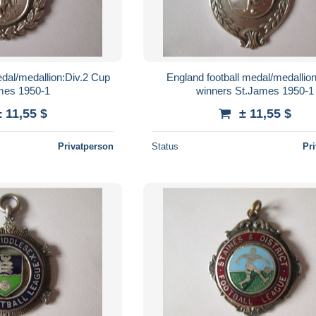
edal/medallion:Div.2 Cup
England football medal/medallion
mes 1950-1
winners St.James 1950-1
± 11,55 $
± 11,55 $
Privatperson
Status
Pr