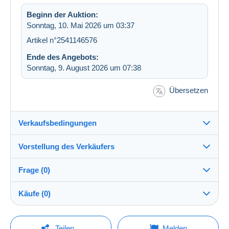
Beginn der Auktion:
Sonntag, 10. Mai 2026 um 03:37
Artikel n°2541146576
Ende des Angebots:
Sonntag, 9. August 2026 um 07:38
Übersetzen
Verkaufsbedingungen
Vorstellung des Verkäufers
Verkaufsbedingungen im Detail
Frage (0)
Versand
leneuf9999
100%
(2651x)
Versand nach Zahlung innerhalb von 1 Tagen
Käufe (0)
Shop
Direkte Übergabe:
Ja
Um eine Frage stellen zu können, müssen Sie
Letzte Aktualisierung: 22:53:28
Teilen
Melden