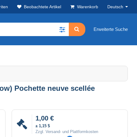
iten
Beobachtete Artikel
Warenkorb
Deutsch
Erweiterte Suche
llow) Pochette neuve scellée
1,00 €
± 1,15 $
Zzgl. Versand- und Plattformkosten