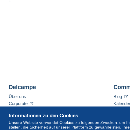
Delcampe
Comm
Über uns
Blog
Corporate
Kalende
Tarife
Forum
Informationen zu den Cookies
Nehmen Sie Kontakt mit uns auf
Videos
Unsere Website verwendet Cookies zu folgenden Zwecken: um Ihn
stellen, die Sicherheit auf unserer Plattform zu gewährleisten, I