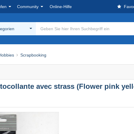
ufen
Community
Online-Hilfe
Favor
tegorien
Hobbies
Scrapbooking
utocollante avec strass (Flower pink ye