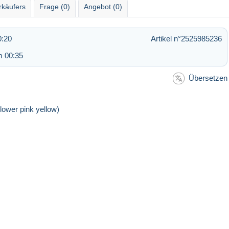
rkäufers
Frage (0)
Angebot (0)
0:20
Artikel n°2525985236
m 00:35
Übersetzen
Flower pink yellow)