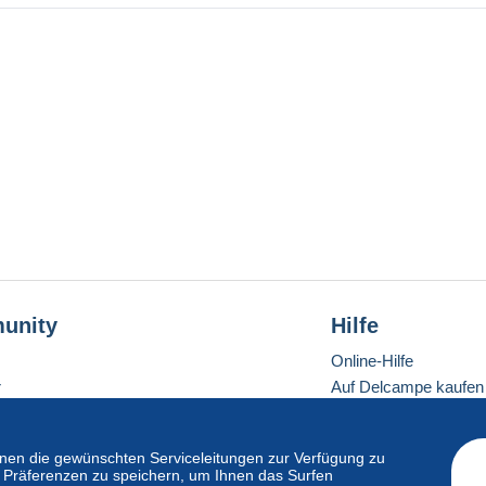
unity
Hilfe
Online-Hilfe
r
Auf Delcampe kaufen
Auf Delcampe verkau
Eine sichere Website
en die gewünschten Serviceleitungen zur Verfügung zu
hre Präferenzen zu speichern, um Ihnen das Surfen