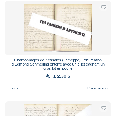
Kostenloser Versand
Zahlungsmethoden
PayPal
Banküberweisung
Visa
Mastercard
Bancontact
iDeal
Charbonnages de Kessales (Jemeppe) Exhumation
d'Edmond Schmerling enterré avec un billet gagnant un
Maestro
gros lot en poche
Gesamte Auswahl aufheben
± 2,30 $
Wohnsitz des Verkäufers
Status
Privatperson
Weltweit