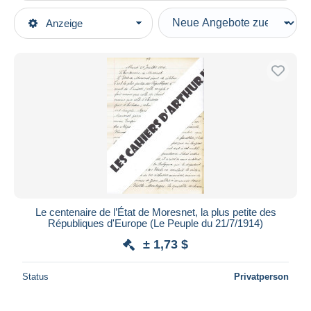
Art der Verkäufe
Anzeige
Hauptkategorien
Laufende Angebote
Bücher, Zeitschriften, Comics
Festpreise
Französisch
Auktionen mit Geboten
Zeitungen
Auktionen ohne Gebote
1900 - 1949
Auktionshäuser
Verkauft
Le Peuple
Dauer
Alle Laufzeiten
Neu seit
Tage(n)
Le centenaire de l’État de Moresnet, la plus petite des
Républiques d'Europe (Le Peuple du 21/7/1914)
Endet in
Stunde(n)
± 1,73 $
Preis
Status
Privatperson
Von
bis
$
$
Nur ermäßigt