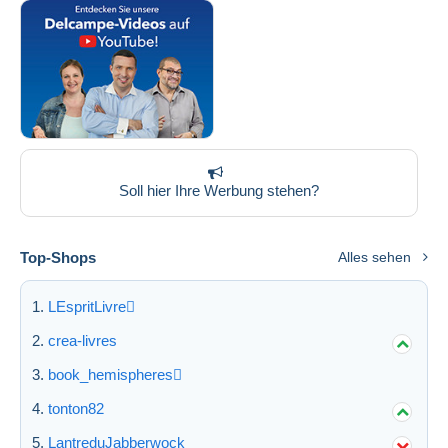
Soll hier Ihre Werbung stehen?
Top-Shops
Alles sehen
LEspritLivre
crea-livres
book_hemispheres
tonton82
LantreduJabberwock