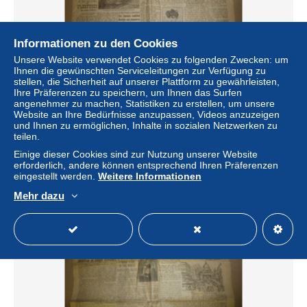
Informationen zu den Cookies
Unsere Website verwendet Cookies zu folgenden Zwecken: um
Ihnen die gewünschten Serviceleitungen zur Verfügung zu
stellen, die Sicherheit auf unserer Plattform zu gewährleisten,
Ihre Präferenzen zu speichern, um Ihnen das Surfen
24 décembre 1931 LE PETIT PARISIEN: De Haiphong à
angenehmer zu machen, Statistiken zu erstellen, um unsere
Hong-Kong ; Hongrie; Un chaudronnier meurtrier d'un
Website an Ihre Bedürfnisse anzupassen, Videos anzuzeigen
forain;
und Ihnen zu ermöglichen, Inhalte in sozialen Netzwerken zu
teilen.
± 4,43 $
Einige dieser Cookies sind zur Nutzung unserer Website
erforderlich, andere können entsprechend Ihren Präferenzen
Status
Privatperson
eingestellt werden.
Weitere Informationen
Mehr dazu