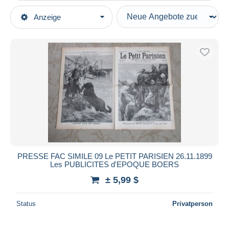
Art der Verkäufe
Anzeige
Hauptkategorien
Laufende Angebote
Bücher, Zeitschriften, Comics
Festpreise
Französisch
Auktionen mit Geboten
Zeitungen
Auktionen ohne Gebote
1900 - 1949
Auktionshäuser
Verkauft
Le Petit Parisien
Dauer
Alle Laufzeiten
Neu seit
Tage(n)
PRESSE FAC SIMILE 09 Le PETIT PARISIEN 26.11.1899
Les PUBLICITES d'EPOQUE BOERS
Endet in
Stunde(n)
± 5,99 $
Preis
Status
Privatperson
Von
bis
$
$
Nur ermäßigt