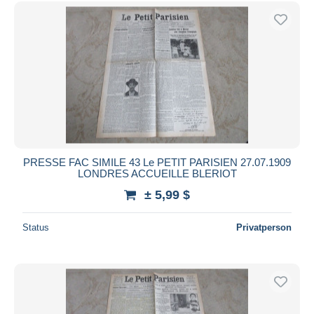
Kostenloser Versand
Zahlungsmethoden
PayPal
Banküberweisung
Visa
Mastercard
Bancontact
iDeal
PRESSE FAC SIMILE 43 Le PETIT PARISIEN 27.07.1909
LONDRES ACCUEILLE BLERIOT
Maestro
± 5,99 $
Gesamte Auswahl aufheben
Wohnsitz des Verkäufers
Status
Privatperson
Weltweit