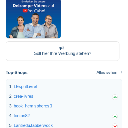
Soll hier Ihre Werbung stehen?
Top-Shops
Alles sehen
LEspritLivre
crea-livres
book_hemispheres
tonton82
LantreduJabberwock