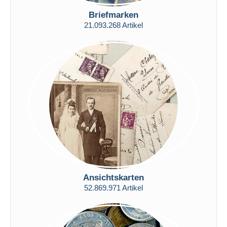
Nur ermäßigt
Briefmarken
Kostenloser Versand
21.093.268 Artikel
Zahlungsmethoden
PayPal
Banküberweisung
Visa
Mastercard
Bancontact
iDeal
Maestro
Gesamte Auswahl aufheben
Wohnsitz des Verkäufers
Ansichtskarten
Weltweit
52.869.971 Artikel