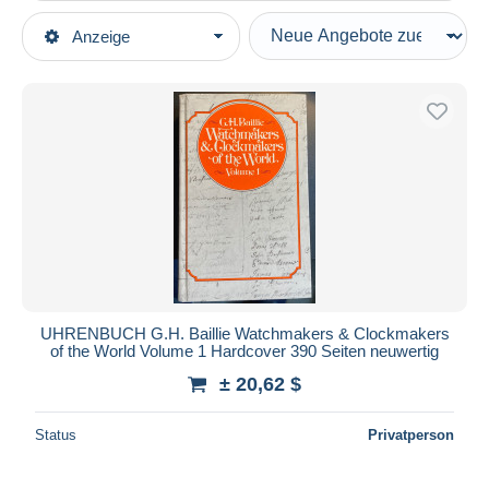
Art der Verkäufe
Anzeige
Hauptkategorien
Laufende Angebote
Bücher, Zeitschriften, Comics
Festpreise
Deutsch
Auktionen mit Geboten
Sachbücher & Ratgeber
Auktionen ohne Gebote
Hobby
Auktionshäuser
Verkauft
Schmuck & Uhren
Dauer
Alle Laufzeiten
Neu seit
Tage(n)
UHRENBUCH G.H. Baillie Watchmakers & Clockmakers
of the World Volume 1 Hardcover 390 Seiten neuwertig
Endet in
Stunde(n)
± 20,62 $
Preis
Status
Privatperson
Von
bis
$
$
Nur ermäßigt