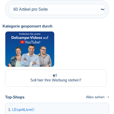
Kostenloser Versand
Zahlungsmethoden
PayPal
Kategorie gesponsert durch
Banküberweisung
Visa
Mastercard
Bancontact
iDeal
Maestro
Gesamte Auswahl aufheben
Soll hier Ihre Werbung stehen?
Wohnsitz des Verkäufers
Weltweit
Top-Shops
Alles sehen
LEspritLivre