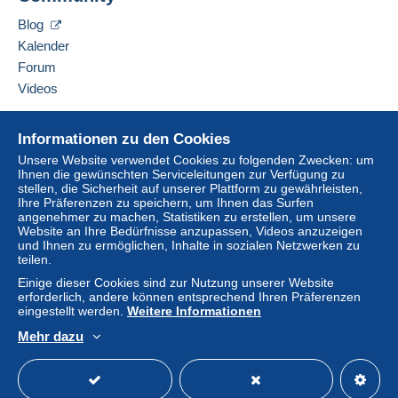
Blog
Kalender
Forum
Videos
Hilfe
Informationen zu den Cookies
Online-Hilfe
Unsere Website verwendet Cookies zu folgenden Zwecken: um
Ihnen die gewünschten Serviceleitungen zur Verfügung zu
Auf Delcampe kaufen
stellen, die Sicherheit auf unserer Plattform zu gewährleisten,
Auf Delcampe verkaufen
Ihre Präferenzen zu speichern, um Ihnen das Surfen
angenehmer zu machen, Statistiken zu erstellen, um unsere
Eine sichere Website
Website an Ihre Bedürfnisse anzupassen, Videos anzuzeigen
und Ihnen zu ermöglichen, Inhalte in sozialen Netzwerken zu
teilen.
Einige dieser Cookies sind zur Nutzung unserer Website
erforderlich, andere können entsprechend Ihren Präferenzen
eingestellt werden.
Weitere Informationen
Mehr dazu
Deutsch
USD
Standardmodus
America