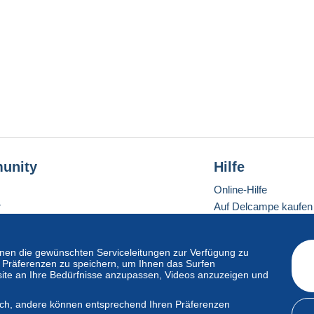
unity
Hilfe
Online-Hilfe
r
Auf Delcampe kaufen
Auf Delcampe verkau
Eine sichere Website
en die gewünschten Serviceleitungen zur Verfügung zu
hre Präferenzen zu speichern, um Ihnen das Surfen
ite an Ihre Bedürfnisse anzupassen, Videos anzuzeigen und
ndardmodus
lich, andere können entsprechend Ihren Präferenzen