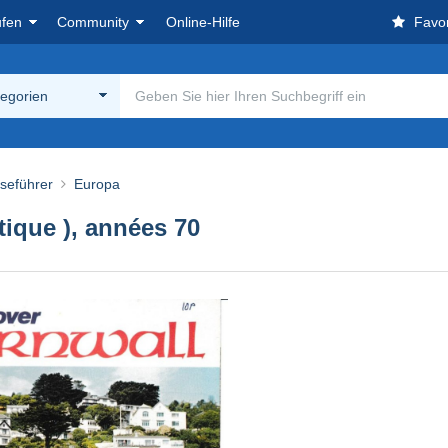
ufen
Community
Online-Hilfe
Favor
tegorien
seführer
Europa
ique ), années 70