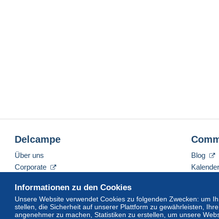
Delcampe
Comm
Über uns
Blog
Corporate
Kalende
Tarife
Forum
Informationen zu den Cookies
Nehmen Sie Kontakt mit uns auf
Videos
Unsere Website verwendet Cookies zu folgenden Zwecken: um Ihn
stellen, die Sicherheit auf unserer Plattform zu gewährleisten, I
angenehmer zu machen, Statistiken zu erstellen, um unsere Webs