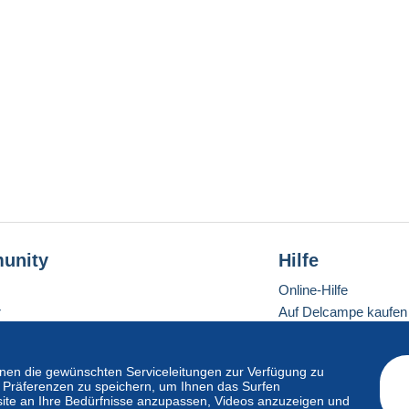
unity
Hilfe
Online-Hilfe
r
Auf Delcampe kaufen
Auf Delcampe verkau
Eine sichere Website
en die gewünschten Serviceleitungen zur Verfügung zu
hre Präferenzen zu speichern, um Ihnen das Surfen
ite an Ihre Bedürfnisse anzupassen, Videos anzuzeigen und