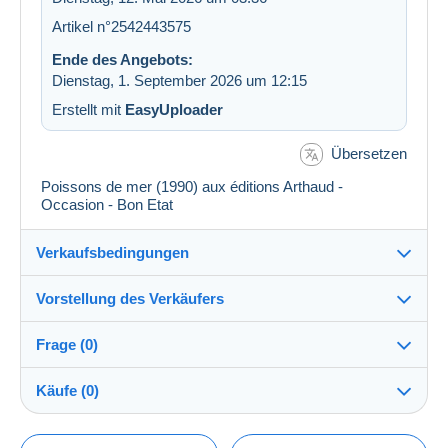
Artikel n°2542443575
Ende des Angebots:
Dienstag, 1. September 2026 um 12:15
Erstellt mit
EasyUploader
Übersetzen
Poissons de mer (1990) aux éditions Arthaud -
Occasion - Bon Etat
Verkaufsbedingungen
Vorstellung des Verkäufers
Verkaufsbedingungen im Detail
Frage (0)
Versand
book_hemispheres
98%
(7416x)
Versand nach Zahlung innerhalb von 14 Tagen
Käufe (0)
PRO
Shop
Direkte Übergabe:
Ja