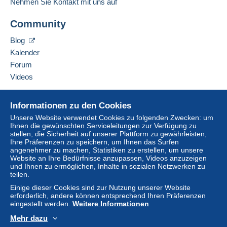
Nehmen Sie Kontakt mit uns auf
Adresse des Unternehmens:
Zahlung per:
Einlogg
Anmeld
Brisson Emilie
en
en
Community
3 RESIDENCE LES ESTRANGLADOUX
UPS/Kiala-Paket (Sendungsverfolgung)
84800
L’Isle-Sur-La-Sorgue
Blog
15,00 €
Frankreich
Kalender
Forum
Diesen Verkäufer zu den Favoriten hinzufügen
Videos
Zahlungsbedingungen:
Verkäufer kontaktieren
Alle Zahlungen erfolgen per
Kredit-/Debitkarte
oder
Diesen Verkäufer zu meiner schwarzen Liste
Hilfe
anhand einer Überweisung auf Ihr Guthaben. Es dürfen
hinzufügen
Informationen zu den Cookies
keine Zahlungen per Scheck oder Banküberweisung
Online-Hilfe
Unsere Website verwendet Cookies zu folgenden Zwecken: um
direkt auf eine Bankkonto des Verkäufers erfolgen.
Ihnen die gewünschten Serviceleitungen zur Verfügung zu
Auf Delcampe kaufen
stellen, die Sicherheit auf unserer Plattform zu gewährleisten,
Der Käufer nutzt die von Delcampe auf der Seite "
Meine
Auf Delcampe verkaufen
Ihre Präferenzen zu speichern, um Ihnen das Surfen
Käufe: Zu zahlen
" zur Verfügung stehenden
angenehmer zu machen, Statistiken zu erstellen, um unsere
Eine sichere Website
Zahlungsmethoden.
Website an Ihre Bedürfnisse anzupassen, Videos anzuzeigen
und Ihnen zu ermöglichen, Inhalte in sozialen Netzwerken zu
Eine Zahlung, die nicht per
Kredit-/Debitkarte
oder
teilen.
Überweisung auf Ihr Guthaben erfolgt, wird vom
Einige dieser Cookies sind zur Nutzung unserer Website
Verkäufer an den Käufer zurückerstattet. Nicht bezahlte
erforderlich, andere können entsprechend Ihren Präferenzen
eingestellt werden.
Weitere Informationen
Käufe können Konsequenzen für das Konto des Käufers
nach sich ziehen.
Mehr dazu
Deutsch
USD
Standardmodus
America