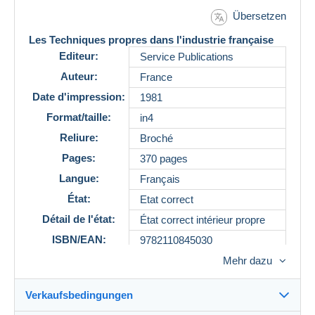
Übersetzen
Les Techniques propres dans l'industrie française
Editeur:
Service Publications
Auteur:
France
Date d'impression:
1981
Format/taille:
in4
Reliure:
Broché
Pages:
370 pages
Langue:
Français
État:
Etat correct
Détail de l'état:
État correct intérieur propre
ISBN/EAN:
9782110845030
Référence
13650
Mehr dazu
Description
Verkaufsbedingungen
Ce livre présente 80 fiches techniques sur les