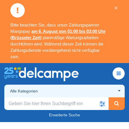
×
Bitte beachten Sie, dass unser Zahlungspartner
Mangopay
am 6. August von 01:00 bis 03:00 Uhr
(Brüsseler Zeit)
planmäßige Wartungsarbeiten
durchführen wird. Während dieser Zeit können die
Zahlungsdienste vorübergehend nicht verfügbar
sein.
Alle Kategorien
Erweiterte Suche