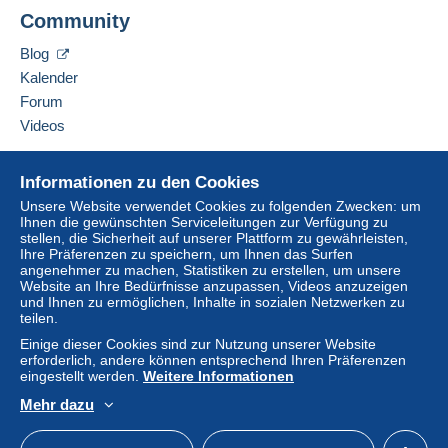
SCIC BOOK HEMISPHERES
Lieferzone 3
Community
ZONE ARTISANALE DU BRAIGNO
3 route de Vannes
Blog
Lieferzone 4
56700
Kervignac
Kalender
Frankreich
Forum
Um auf die Lieferinformationen
Lieferzone 5
Videos
zugreifen zu können, müssen Sie
Diesen Verkäufer zu den Favoriten hinzufügen
Mitglied sein und sich einloggen.
Verkäufer kontaktieren
Hilfe
Diese Zone enthält
ein Land
.
Diesen Verkäufer zu meiner schwarzen Liste
Informationen zu den Cookies
Einlogg
Anmeld
hinzufügen
Online-Hilfe
en
en
Unsere Website verwendet Cookies zu folgenden Zwecken: um
Brief mit Sendungsverfolgung
(Großformat/Großbrief)
Ihnen die gewünschten Serviceleitungen zur Verfügung zu
Auf Delcampe kaufen
stellen, die Sicherheit auf unserer Plattform zu gewährleisten,
Auf Delcampe verkaufen
Ihre Präferenzen zu speichern, um Ihnen das Surfen
Zahlung per:
angenehmer zu machen, Statistiken zu erstellen, um unsere
Eine sichere Website
Website an Ihre Bedürfnisse anzupassen, Videos anzuzeigen
Von 1 bis 1000 Objekte
und Ihnen zu ermöglichen, Inhalte in sozialen Netzwerken zu
teilen.
4,00 €
Einige dieser Cookies sind zur Nutzung unserer Website
erforderlich, andere können entsprechend Ihren Präferenzen
Ab 1001
eingestellt werden.
Weitere Informationen
4,00 €
Mehr dazu
Deutsch
USD
Standardmodus
America