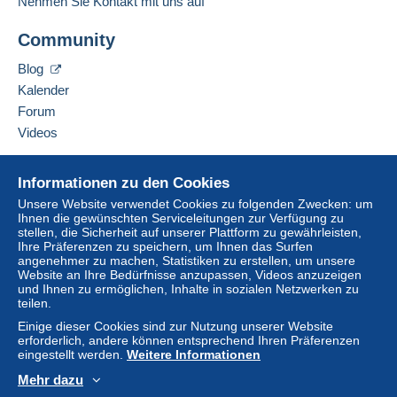
Nehmen Sie Kontakt mit uns auf
Adresse des Unternehmens:
SCIC BOOK HEMISPHERES
Lieferzone 3
Community
ZONE ARTISANALE DU BRAIGNO
3 route de Vannes
Blog
Lieferzone 4
56700
Kervignac
Kalender
Frankreich
Forum
Um auf die Lieferinformationen
Lieferzone 5
Videos
zugreifen zu können, müssen Sie
Diesen Verkäufer zu den Favoriten hinzufügen
Mitglied sein und sich einloggen.
Verkäufer kontaktieren
Hilfe
Diese Zone enthält
ein Land
.
Diesen Verkäufer zu meiner schwarzen Liste
Informationen zu den Cookies
Einlogg
Anmeld
hinzufügen
Online-Hilfe
en
en
Brief mit Sendungsverfolgung
Unsere Website verwendet Cookies zu folgenden Zwecken: um
(Großformat/Großbrief)
Ihnen die gewünschten Serviceleitungen zur Verfügung zu
Auf Delcampe kaufen
stellen, die Sicherheit auf unserer Plattform zu gewährleisten,
Auf Delcampe verkaufen
Ihre Präferenzen zu speichern, um Ihnen das Surfen
Zahlung per:
angenehmer zu machen, Statistiken zu erstellen, um unsere
Eine sichere Website
Website an Ihre Bedürfnisse anzupassen, Videos anzuzeigen
Von 1 bis 1000 Objekte
und Ihnen zu ermöglichen, Inhalte in sozialen Netzwerken zu
teilen.
4,00 €
Einige dieser Cookies sind zur Nutzung unserer Website
erforderlich, andere können entsprechend Ihren Präferenzen
Ab 1001
eingestellt werden.
Weitere Informationen
4,00 €
Mehr dazu
Deutsch
USD
Standardmodus
America