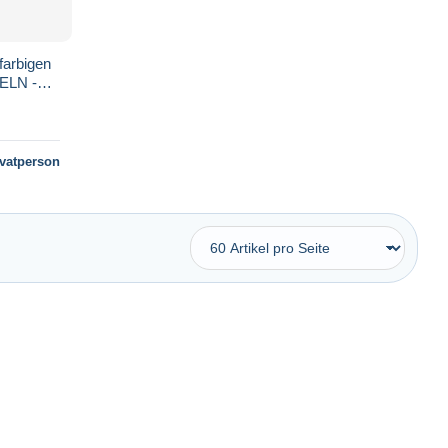
arbigen
FELN -
ivatperson