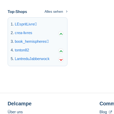
Top-Shops
Alles sehen
LEspritLivre
crea-livres
book_hemispheres
tonton82
LantreduJabberwock
Delcampe
Comm
Über uns
Blog