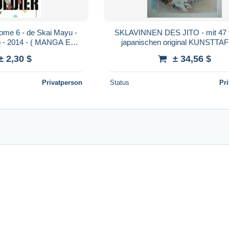
Tome 6 - de Skai Mayu -
SKLAVINNEN DES JITO - mit 47 f
 - 2014 - ( MANGA EN
japanischen original KUNSTTA
EMAND )
SOTO
± 2,30 $
± 34,56 $
Privatperson
Status
Pr